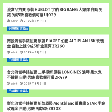
錢,
業
雲
流當品拍賣 原裝 HUBLOT 宇舶 BIG BANG 大爆炸 自動 男
店
林
家
錶 9成5新 喜歡價可議 UJ029
汽
業
車
2025 年 3 月 31 日
admin
店
借
家
手錶鑽石流當品
錢,
專
雲
業
林
南投流當手錶拍賣 原裝 PIAGET 伯爵 ALTIPLAN 18K 玫瑰
雲
收
金 自動上鍊 9成5新 盒單齊 ZR260
林
購
收
2025 年 3 月 31 日
admin
手
購
錶,
手錶鑽石流當品
手
雲
錶
林
雲
台北流當手錶拍賣 二手極新 原裝 LONGINES 浪琴 黑水鬼
黃
林
不鏽鋼 自動 男錶 喜歡價可議 ZR479
金
房
借
2025 年 3 月 31 日
admin
地
錢,
借
手錶鑽石流當品
請
錢
找
雲
虎
彰化流當手錶拍賣 新款原裝 Montblanc 萬寶龍 STAR 半金
林
尾
玫瑰金 自動 男錶 9成5新 ZR308
汽
統