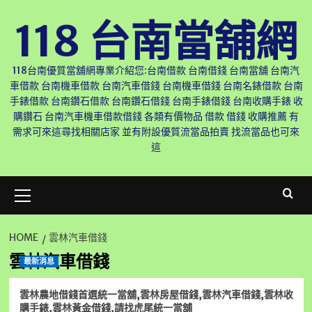
Skip
118 台南當舖網
to
content
118台南優質當舖網專業介紹您:台南借款 台南借錢 台南當舖 台南汽
車借款 台南機車借款 台南汽車借錢 台南機車借錢 台南名錶借款 台南
手錶借款 台南鑽石借款 台南鑽石借錢 台南手錶借錢 台南收購手錶 收
購鑽石 台南汽車機車借款借錢 各類有價物品 借款 借錢 收購推薦 有
需求可來這尋找相關店家 並有附設優質流當品拍賣 找流當品也可來
這
Primary
Menu
HOME
雲林汽車借錢
雲林汽車借錢
最新消息
雲林農地借錢首選統一當舖,雲林房屋借錢,雲林汽車借錢,雲林收
購手錶,雲林黃金借錢,請找虎尾統一當舖