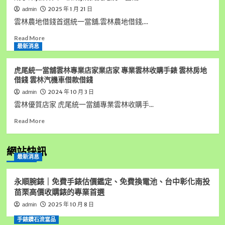
2025 年 1 月 21 日
admin
雲林農地借錢首選統一當舖,雲林農地借錢,...
Read
Read More
more
最新消息
about
雲
虎尾統一當舖雲林專業店家業店家 專業雲林收購手錶 雲林房地
林
借錢 雲林汽機車借款借錢
農
2024 年 10 月 3 日
admin
地
借
雲林優質店家 虎尾統一當舖專業雲林收購手...
錢
Read
Read More
首
more
選
about
統
虎
網站快訊
一
最新消息
尾
當
統
舖,
一
雲
永順腕錶｜免費手錶估價鑑定、免費換電池、台中彰化南投
當
林
苗栗高價收購錶的專業首選
舖
房
2025 年 10 月 8 日
admin
雲
屋
林
借
手錶鑽石流當品
專