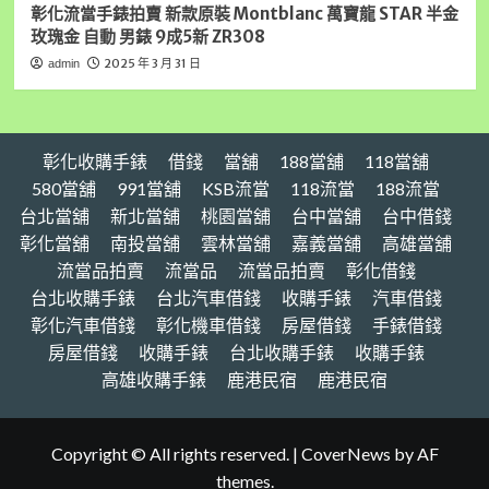
找
彰化流當手錶拍賣 新款原裝 Montblanc 萬寶龍 STAR 半金
房
草
玫瑰金 自動 男錶 9成5新 ZR308
屋
屯
借
2025 年 3 月 31 日
admin
當
錢,
舖
彰
化
黃
彰化收購手錶
借錢
當舖
188當舖
118當舖
金
借
580當舖
991當舖
KSB流當
118流當
188流當
錢
台北當舖
新北當舖
桃園當舖
台中當舖
台中借錢
請
彰化當舖
南投當舖
雲林當舖
嘉義當舖
高雄當舖
找
合
流當品拍賣
流當品
流當品拍賣
彰化借錢
豐
台北收購手錶
台北汽車借錢
收購手錶
汽車借錢
當
彰化汽車借錢
彰化機車借錢
房屋借錢
手錶借錢
舖
房屋借錢
收購手錶
台北收購手錶
收購手錶
高雄收購手錶
鹿港民宿
鹿港民宿
Copyright © All rights reserved.
|
CoverNews
by AF
themes.