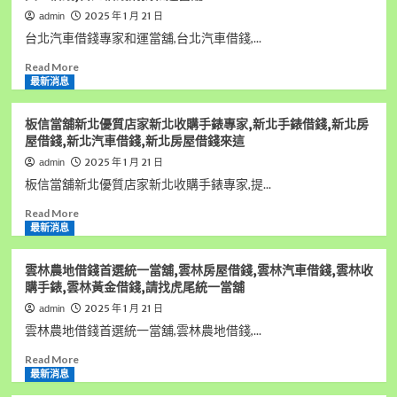
2025 年 1 月 21 日
admin
台北汽車借錢專家和運當舖,台北汽車借錢,...
Read
Read More
more
最新消息
about
台
板信當舖新北優質店家新北收購手錶專家,新北手錶借錢,新北房
北
屋借錢,新北汽車借錢,新北房屋借錢來這
汽
2025 年 1 月 21 日
admin
車
借
板信當舖新北優質店家新北收購手錶專家,提...
錢
Read
Read More
專
more
最新消息
家
about
和
板
運
雲林農地借錢首選統一當舖,雲林房屋借錢,雲林汽車借錢,雲林收
信
當
購手錶,雲林黃金借錢,請找虎尾統一當舖
當
舖,
2025 年 1 月 21 日
admin
舖
台
新
雲林農地借錢首選統一當舖,雲林農地借錢,...
北
北
免
Read
Read More
優
留
more
最新消息
質
車
about
店