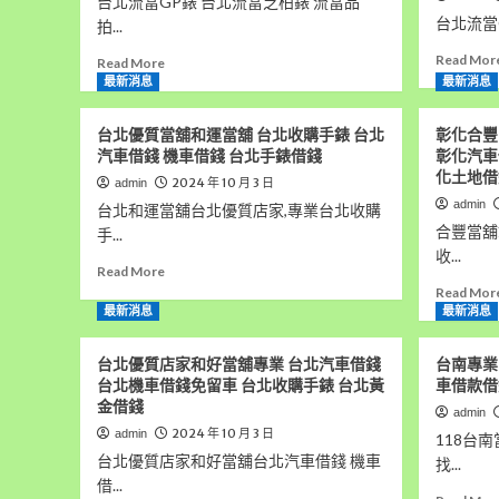
台北流當GP錶 台北流當芝柏錶 流當品
台北流當O
拍...
Read
Read Mor
Read More
more
最新消息
最新消息
about
台
台北優質當舖和運當舖 台北收購手錶 台北
彰化合豐
北
汽車借錢 機車借錢 台北手錶借錢
彰化汽車
流
化土地借
2024 年 10 月 3 日
admin
當
admin
手
台北和運當舖台北優質店家,專業台北收購
錶
合豐當舖
手...
拍
收...
Read
Read More
賣
more
GP
Read Mor
about
最新消息
最新消息
芝
台
柏
北
Vintage
台北優質店家和好當舖專業 台北汽車借錢
台南專業
優
計
台北機車借錢免留車 台北收購手錶 台北黃
車借款借
質
時
金借錢
admin
當
18K
2024 年 10 月 3 日
admin
舖
118台
玫
和
台北優質店家和好當舖台北汽車借錢 機車
瑰
找...
運
金
借...