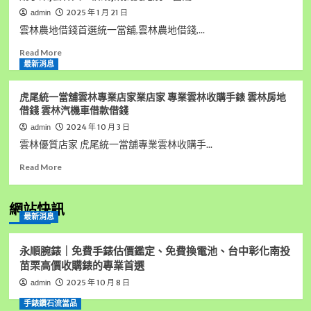
2025 年 1 月 21 日
admin
雲林農地借錢首選統一當舖,雲林農地借錢,...
Read
Read More
more
最新消息
about
雲
虎尾統一當舖雲林專業店家業店家 專業雲林收購手錶 雲林房地
林
借錢 雲林汽機車借款借錢
農
2024 年 10 月 3 日
admin
地
借
雲林優質店家 虎尾統一當舖專業雲林收購手...
錢
Read
Read More
首
more
選
about
統
虎
網站快訊
一
最新消息
尾
當
統
舖,
一
雲
永順腕錶｜免費手錶估價鑑定、免費換電池、台中彰化南投
當
林
苗栗高價收購錶的專業首選
舖
房
2025 年 10 月 8 日
admin
雲
屋
林
借
手錶鑽石流當品
專