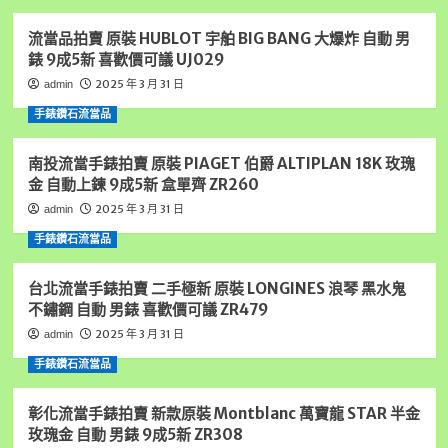
錢,
業
雲
流當品拍賣 原裝 HUBLOT 宇舶 BIG BANG 大爆炸 自動 男
店
林
家
錶 9成5新 喜歡價可議 UJ029
汽
業
車
2025 年 3 月 31 日
admin
店
借
家
手錶鑽石流當品
錢,
專
雲
業
林
南投流當手錶拍賣 原裝 PIAGET 伯爵 ALTIPLAN 18K 玫瑰
雲
收
金 自動上鍊 9成5新 盒單齊 ZR260
林
購
收
2025 年 3 月 31 日
admin
手
購
錶,
手錶鑽石流當品
手
雲
錶
林
雲
台北流當手錶拍賣 二手極新 原裝 LONGINES 浪琴 黑水鬼
黃
林
不鏽鋼 自動 男錶 喜歡價可議 ZR479
金
房
借
2025 年 3 月 31 日
admin
地
錢,
借
手錶鑽石流當品
請
錢
找
雲
虎
彰化流當手錶拍賣 新款原裝 Montblanc 萬寶龍 STAR 半金
林
尾
玫瑰金 自動 男錶 9成5新 ZR308
汽
統