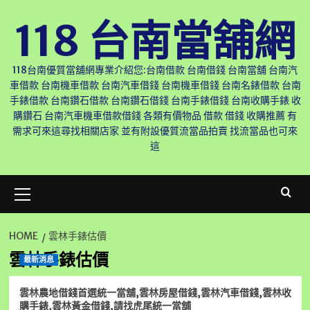
Skip
118 台南當舖網
to
content
118台南優質當舖網專業介紹您:台南借款 台南借錢 台南當舖 台南汽
車借款 台南機車借款 台南汽車借錢 台南機車借錢 台南名錶借款 台南
手錶借款 台南鑽石借款 台南鑽石借錢 台南手錶借錢 台南收購手錶 收
購鑽石 台南汽車機車借款借錢 各類有價物品 借款 借錢 收購推薦 有
需求可來這尋找相關店家 並有附設優質流當品拍賣 找流當品也可來
這
Primary
Menu
HOME
雲林手錶估價
雲林手錶估價
最新消息
雲林農地借錢首選統一當舖,雲林房屋借錢,雲林汽車借錢,雲林收
購手錶,雲林黃金借錢,請找虎尾統一當舖