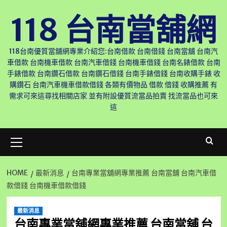
Skip
118 台南當舖網
to
content
118台南優質當舖網專業介紹您:台南借款 台南借錢 台南當舖 台南汽
車借款 台南機車借款 台南汽車借錢 台南機車借錢 台南名錶借款 台南
手錶借款 台南鑽石借款 台南鑽石借錢 台南手錶借錢 台南收購手錶 收
購鑽石 台南汽車機車借款借錢 各類有價物品 借款 借錢 收購推薦 有
需求可來這尋找相關店家 並有附設優質流當品拍賣 找流當品也可來
這
Primary
Menu
HOME
最新消息
台南專業當舖網專業推薦 台南當舖 台南汽車借
款借錢 台南機車借款借錢
最新消息
台南專業當舖網專業推薦 台南當舖 台