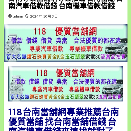
南汽車借款借錢 台南機車借款借錢
admin
2024 年 10 月 3 日
118台南當舖網專業推薦台南
優質當舖 找台南當舖借錢 台