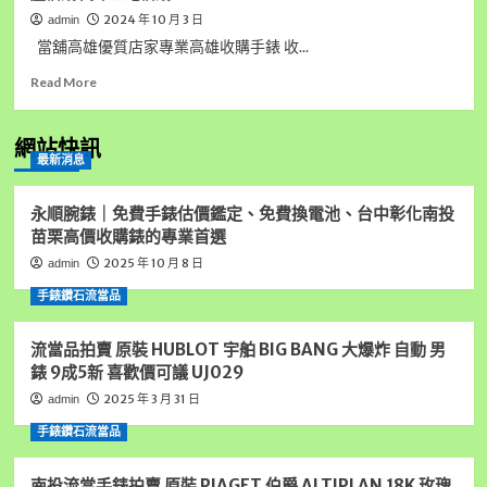
2024 年 10 月 3 日
admin
當舖高雄優質店家專業高雄收購手錶 收...
Read
Read More
more
about
高
網站快訊
最新消息
雄
優
質
永順腕錶｜免費手錶估價鑑定、免費換電池、台中彰化南投
店
苗栗高價收購錶的專業首選
家
2025 年 10 月 8 日
admin
專
業
手錶鑽石流當品
高
雄
流當品拍賣 原裝 HUBLOT 宇舶 BIG BANG 大爆炸 自動 男
收
購
錶 9成5新 喜歡價可議 UJ029
手
2025 年 3 月 31 日
admin
錶
高
手錶鑽石流當品
雄
汽
南投流當手錶拍賣 原裝 PIAGET 伯爵 ALTIPLAN 18K 玫瑰