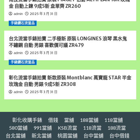
車
金 自動上鍊 9成5新 盒單齊 ZR260
借
錢
2025 年 3 月 31 日
admin
機
手錶鑽石流當品
車
借
錢
台北流當手錶拍賣 二手極新 原裝 LONGINES 浪琴 黑水鬼
高
不鏽鋼 自動 男錶 喜歡價可議 ZR479
雄
2025 年 3 月 31 日
admin
房
屋
手錶鑽石流當品
借
錢
彰化流當手錶拍賣 新款原裝 Montblanc 萬寶龍 STAR 半金
高
玫瑰金 自動 男錶 9成5新 ZR308
雄
土
2025 年 3 月 31 日
admin
地
借
錢
彰化收購手錶
借錢
當舖
188當舖
118當舖
580當舖
991當舖
KSB流當
118流當
188流當
台北當舖
新北當舖
桃園當舖
台中當舖
台中借錢