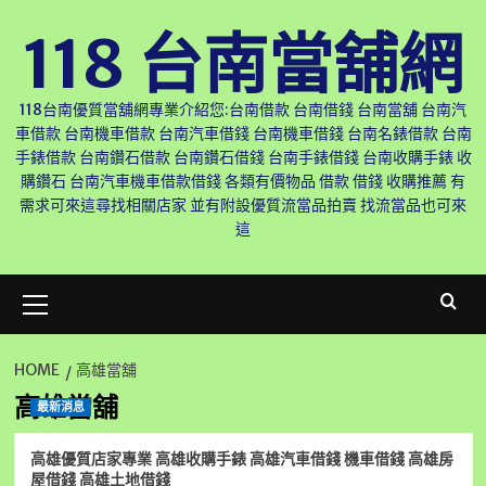
Skip
118 台南當舖網
to
content
118台南優質當舖網專業介紹您:台南借款 台南借錢 台南當舖 台南汽
車借款 台南機車借款 台南汽車借錢 台南機車借錢 台南名錶借款 台南
手錶借款 台南鑽石借款 台南鑽石借錢 台南手錶借錢 台南收購手錶 收
購鑽石 台南汽車機車借款借錢 各類有價物品 借款 借錢 收購推薦 有
需求可來這尋找相關店家 並有附設優質流當品拍賣 找流當品也可來
這
Primary
Menu
HOME
高雄當舖
高雄當舖
最新消息
高雄優質店家專業 高雄收購手錶 高雄汽車借錢 機車借錢 高雄房
屋借錢 高雄土地借錢