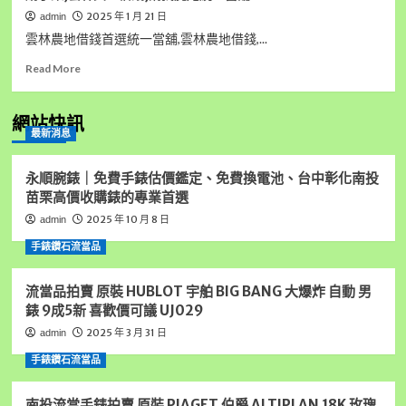
2025 年 1 月 21 日
admin
雲林農地借錢首選統一當舖,雲林農地借錢,...
Read
Read More
more
about
雲
網站快訊
最新消息
林
農
地
永順腕錶｜免費手錶估價鑑定、免費換電池、台中彰化南投
借
苗栗高價收購錶的專業首選
錢
2025 年 10 月 8 日
admin
首
選
手錶鑽石流當品
統
一
流當品拍賣 原裝 HUBLOT 宇舶 BIG BANG 大爆炸 自動 男
當
舖,
錶 9成5新 喜歡價可議 UJ029
雲
2025 年 3 月 31 日
admin
林
房
手錶鑽石流當品
屋
借
南投流當手錶拍賣 原裝 PIAGET 伯爵 ALTIPLAN 18K 玫瑰