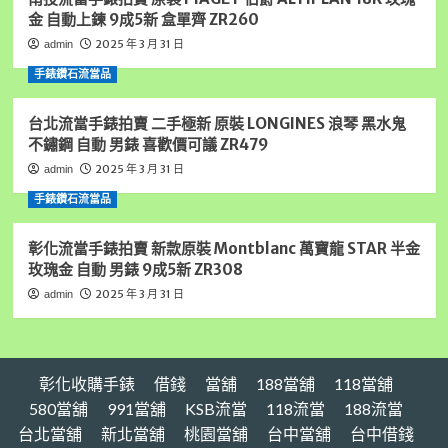
錢,
金 自動上鍊 9成5新 盒單齊 ZR260
雲
林
2025 年 3 月 31 日
admin
汽
手錶鑽石流當品
車
借
錢,
台北流當手錶拍賣 二手極新 原裝 LONGINES 浪琴 黑水鬼
雲
不鏽鋼 自動 男錶 喜歡價可議 ZR479
林
2025 年 3 月 31 日
admin
收
購
手錶鑽石流當品
手
錶,
彰化流當手錶拍賣 新款原裝 Montblanc 萬寶龍 STAR 半金
雲
玫瑰金 自動 男錶 9成5新 ZR308
林
黃
2025 年 3 月 31 日
admin
金
借
錢,
請
彰化收購手錶
借錢
當舖
188當舖
118當舖
找
虎
580當舖
991當舖
KSB流當
118流當
188流當
尾
台北當舖
新北當舖
桃園當舖
台中當舖
台中借錢
統