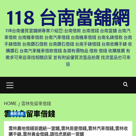
Skip
118 台南當舖網
to
content
118台南優質當舖網專業介紹您:台南借款 台南借錢 台南當舖 台南汽
車借款 台南機車借款 台南汽車借錢 台南機車借錢 台南名錶借款 台南
手錶借款 台南鑽石借款 台南鑽石借錢 台南手錶借錢 台南收購手錶 收
購鑽石 台南汽車機車借款借錢 各類有價物品 借款 借錢 收購推薦 有
需求可來這尋找相關店家 並有附設優質流當品拍賣 找流當品也可來
這
Primary
Menu
HOME
雲林免留車借錢
雲林免留車借錢
最新消息
雲林農地借錢首選統一當舖,雲林房屋借錢,雲林汽車借錢,雲林收
購手錶,雲林黃金借錢,請找虎尾統一當舖