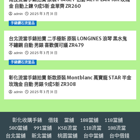
借
金 自動上鍊 9成5新 盒單齊 ZR260
錢,
台
2025 年 3 月 31 日
admin
北
手錶鑽石流當品
收
購
手
台北流當手錶拍賣 二手極新 原裝 LONGINES 浪琴 黑水鬼
錶,
不鏽鋼 自動 男錶 喜歡價可議 ZR479
台
2025 年 3 月 31 日
admin
北
黃
手錶鑽石流當品
金
借
彰化流當手錶拍賣 新款原裝 Montblanc 萬寶龍 STAR 半金
錢,
玫瑰金 自動 男錶 9成5新 ZR308
台
北
2025 年 3 月 31 日
admin
借
錢
請
找
彰化收購手錶
借錢
當舖
188當舖
118當舖
和
運
580當舖
991當舖
KSB流當
118流當
188流當
當
台北當舖
新北當舖
桃園當舖
台中當舖
台中借錢
舖