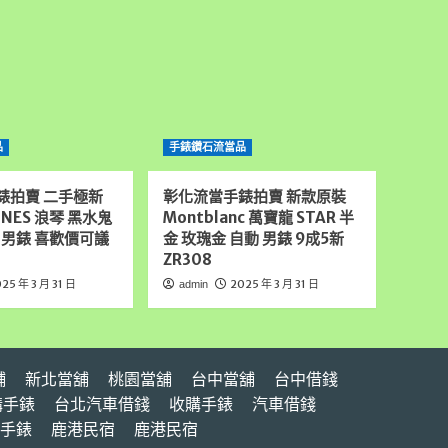
品
手錶鑽石流當品
錶拍賣 二手極新
彰化流當手錶拍賣 新款原裝
INES 浪琴 黑水鬼
Montblanc 萬寶龍 STAR 半
 男錶 喜歡價可議
金 玫瑰金 自動 男錶 9成5新
ZR308
25 年 3 月 31 日
2025 年 3 月 31 日
admin
舖
新北當舖
桃園當舖
台中當舖
台中借錢
購手錶
台北汽車借錢
收購手錶
汽車借錢
手錶
鹿港民宿
鹿港民宿