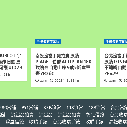
手錶鑽石流當品
手錶鑽石流當
UBLOT 宇
南投流當手錶拍賣 原裝
台北流當手
大爆炸 自動 男
PIAGET 伯爵 ALTIPLAN 18K
原裝 LONG
可議 UJ029
玫瑰金 自動上鍊 9成5新 盒單
不鏽鋼 自動
齊 ZR260
ZR479
 月 31 日
2025 年 3 月 31 日
20
admin
admin
580當舖
991當舖
KSB流當
118流當
188流當
台北當
當舖
流當品拍賣
流當品
流當品拍賣
彰化借錢
台北收
錢
房屋借錢
收購手錶
台北收購手錶
收購手錶
高雄收購