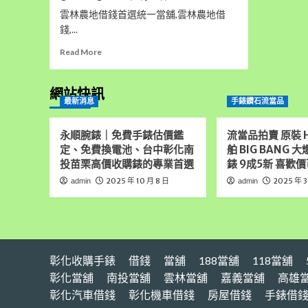
雲林農地借錢首選統一當舖,雲林農地借
錢,...
Read
Read More
more
about
雲
網站快訊
最新消息
手錶鑽石流當品
林
農
地
永順腕錶｜免費手錶估價鑑
流當品拍賣 原裝 H
借
定、免費換電池、台中彰化南
舶 BIG BANG 
錢
投苗栗高價收購錶的專業首選
錶 9成5新 喜歡價
首
選
2025 年 10 月 8 日
2025 年 3
admin
admin
統
一
當
舖,
雲
彰化收購手錶
林
借錢
當舖
188當舖
118當舖
房
彰化當舖
南投當舖
雲林當舖
嘉義當舖
高雄
屋
彰化汽車借錢
彰化機車借錢
房屋借錢
手錶借
借