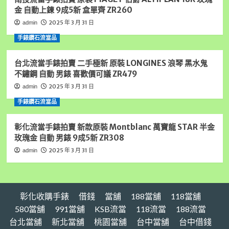
家,
金 自動上鍊 9成5新 盒單齊 ZR260
新
北
2025 年 3 月 31 日
admin
手
手錶鑽石流當品
錶
借
錢,
台北流當手錶拍賣 二手極新 原裝 LONGINES 浪琴 黑水鬼
新
不鏽鋼 自動 男錶 喜歡價可議 ZR479
北
2025 年 3 月 31 日
admin
房
屋
手錶鑽石流當品
借
錢,
彰化流當手錶拍賣 新款原裝 Montblanc 萬寶龍 STAR 半金
新
玫瑰金 自動 男錶 9成5新 ZR308
北
汽
2025 年 3 月 31 日
admin
車
借
錢,
新
彰化收購手錶
借錢
當舖
188當舖
118當舖
北
房
580當舖
991當舖
KSB流當
118流當
188流當
屋
台北當舖
新北當舖
桃園當舖
台中當舖
台中借錢
借