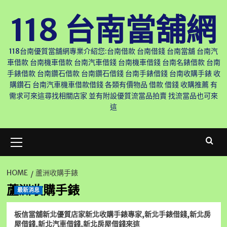
Skip
118 台南當舖網
to
content
118台南優質當舖網專業介紹您:台南借款 台南借錢 台南當舖 台南汽
車借款 台南機車借款 台南汽車借錢 台南機車借錢 台南名錶借款 台南
手錶借款 台南鑽石借款 台南鑽石借錢 台南手錶借錢 台南收購手錶 收
購鑽石 台南汽車機車借款借錢 各類有價物品 借款 借錢 收購推薦 有
需求可來這尋找相關店家 並有附設優質流當品拍賣 找流當品也可來
這
Primary
Menu
HOME
蘆洲收購手錶
蘆洲收購手錶
最新消息
板信當舖新北優質店家新北收購手錶專家,新北手錶借錢,新北房
屋借錢,新北汽車借錢,新北房屋借錢來這