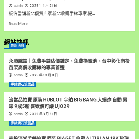
2025 年 1 月 21 日
admin
板信當舖新北優質店家新北收購手錶專家,提...
Read
Read More
more
about
板
網站快訊
最新消息
信
當
舖
永順腕錶｜免費手錶估價鑑定、免費換電池、台中彰化南投
新
苗栗高價收購錶的專業首選
北
2025 年 10 月 8 日
admin
優
質
手錶鑽石流當品
店
家
流當品拍賣 原裝 HUBLOT 宇舶 BIG BANG 大爆炸 自動 男
新
北
錶 9成5新 喜歡價可議 UJ029
收
2025 年 3 月 31 日
admin
購
手
手錶鑽石流當品
錶
專
南投流當手錶拍賣 原裝 PIAGET 伯爵 ALTIPLAN 18K 玫瑰