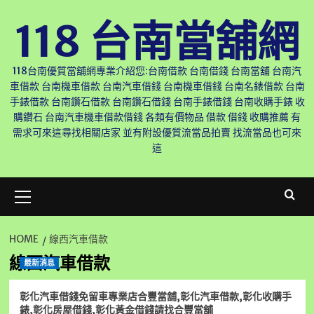
Skip
118 台南當舖網
to
content
118台南優質當舖網專業介紹您:台南借款 台南借錢 台南當舖 台南汽
車借款 台南機車借款 台南汽車借錢 台南機車借錢 台南名錶借款 台南
手錶借款 台南鑽石借款 台南鑽石借錢 台南手錶借錢 台南收購手錶 收
購鑽石 台南汽車機車借款借錢 各類有價物品 借款 借錢 收購推薦 有
需求可來這尋找相關店家 並有附設優質流當品拍賣 找流當品也可來
這
Primary
Menu
HOME
線西汽車借款
線西汽車借款
最新消息
彰化汽車借錢免留車專業店合豐當舖,彰化汽車借款,彰化收購手
錶,彰化房屋借錢,彰化黃金借錢請找合豐當舖