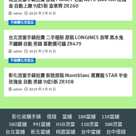
化
金 自動上鍊 9成5新 盒單齊 ZR260
汽
車
2025 年 3 月 31 日
admin
借
手錶鑽石流當品
款,
彰
化
台北流當手錶拍賣 二手極新 原裝 LONGINES 浪琴 黑水鬼
收
不鏽鋼 自動 男錶 喜歡價可議 ZR479
購
2025 年 3 月 31 日
admin
手
錶,
手錶鑽石流當品
彰
化
彰化流當手錶拍賣 新款原裝 Montblanc 萬寶龍 STAR 半金
房
玫瑰金 自動 男錶 9成5新 ZR308
屋
借
2025 年 3 月 31 日
admin
錢,
彰
化
黃
彰化收購手錶
借錢
當舖
188當舖
118當舖
金
借
580當舖
991當舖
KSB流當
118流當
188流當
錢
台北當舖
新北當舖
桃園當舖
台中當舖
台中借錢
請