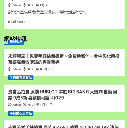
2025 年 1 月 21 日
admin
彰化汽車借錢免留車專業店合豐當舖,彰化汽...
Read
Read More
more
about
彰
網站快訊
最新消息
化
汽
車
永順腕錶｜免費手錶估價鑑定、免費換電池、台中彰化南投
借
苗栗高價收購錶的專業首選
錢
2025 年 10 月 8 日
admin
免
留
手錶鑽石流當品
車
專
流當品拍賣 原裝 HUBLOT 宇舶 BIG BANG 大爆炸 自動 男
業
店
錶 9成5新 喜歡價可議 UJ029
合
2025 年 3 月 31 日
admin
豐
當
手錶鑽石流當品
舖,
彰
南投流當手錶拍賣 原裝 PIAGET 伯爵 ALTIPLAN 18K 玫瑰