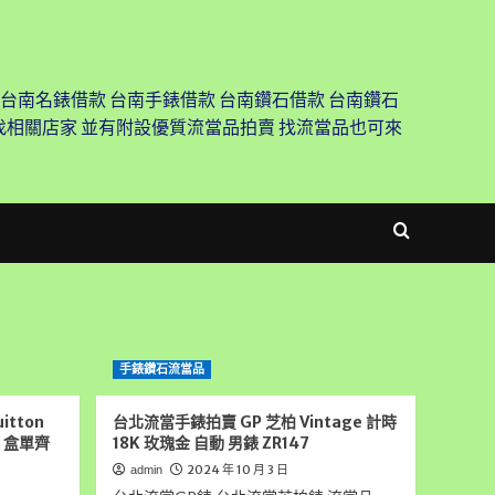
 台南名錶借款 台南手錶借款 台南鑽石借款 台南鑽石
尋找相關店家 並有附設優質流當品拍賣 找流當品也可來
手錶鑽石流當品
itton
台北流當手錶拍賣 GP 芝柏 Vintage 計時
新 盒單齊
18K 玫瑰金 自動 男錶 ZR147
2024 年 10 月 3 日
admin