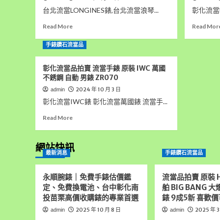
台北流當LONGINES錶,台北流當浪琴...
彰化流當M
Read
Read More
Read Mor
more
about
手錶鑽石流當品
台
北
彰化流當品拍賣 流當手錶 原裝 IWC 萬國
流
不銹鋼 自動 男錶 ZR070
當
2024 年 10 月 3 日
admin
手
錶
彰化流當IWC錶 彰化流當萬國錶 流當手...
拍
Read
Read More
賣
more
二
about
手
彰
網站快訊
極
最新消息
手錶鑽石流當品
化
新
流
原
當
裝
永順腕錶｜免費手錶估價鑑
流當品拍賣 原裝 H
品
LONGINES
定、免費換電池、台中彰化南
舶 BIG BANG 
拍
浪
投苗栗高價收購錶的專業首選
錶 9成5新 喜歡價
賣
琴
流
2025 年 10 月 8 日
2025 年 3
admin
admin
黑
當