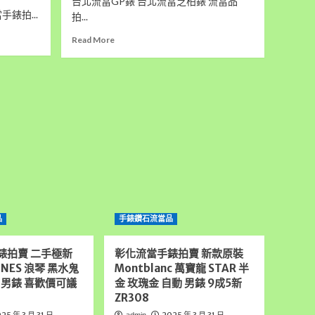
台北流當GP錶 台北流當芝柏錶 流當品
錶拍...
拍...
Read
Read More
more
about
台
北
流
當
手
錶
拍
賣
GP
芝
柏
品
手錶鑽石流當品
Vintage
計
時
錶拍賣 二手極新
彰化流當手錶拍賣 新款原裝
18K
INES 浪琴 黑水鬼
Montblanc 萬寶龍 STAR 半
玫
 男錶 喜歡價可議
金 玫瑰金 自動 男錶 9成5新
瑰
ZR308
金