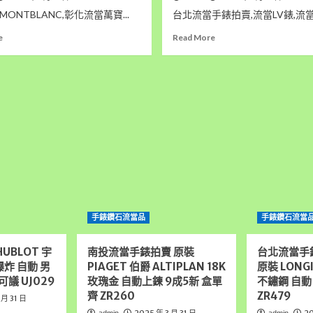
ONTBLANC,彰化流當萬寶...
台北流當手錶拍賣,流當LV錶,流當手
Read
Read
e
Read More
more
more
about
about
彰
台
化
北
流
流
當
當
手
手
錶
錶
拍
拍
賣
賣
新
原
款
裝
原
Louis
手錶鑽石流當品
手錶鑽石流當
裝
Vuitton
Montblanc
LV
萬
兩
UBLOT 宇
南投流當手錶拍賣 原裝
台北流當手
寶
地
大爆炸 自動 男
PIAGET 伯爵 ALTIPLAN 18K
原裝 LONG
龍
時
可議 UJ029
玫瑰金 自動上鍊 9成5新 盒單
不鏽鋼 自動
STAR
間
齊 ZR260
ZR479
 月 31 日
半
自