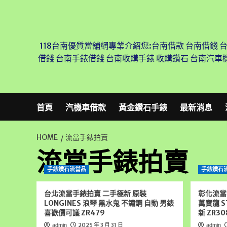
Skip
to
content
118台南優質當舖網專業介紹您:台南借款 台南借錢 
借錢 台南手錶借錢 台南收購手錶 收購鑽石 台南汽車
首頁
汽機車借款
黃金鑽石手錶
最新消息
HOME
流當手錶拍賣
流當手錶拍賣
手錶鑽石流當品
手錶鑽石
台北流當手錶拍賣 二手極新 原裝
彰化流當手
LONGINES 浪琴 黑水鬼 不鏽鋼 自動 男錶
萬寶龍 S
喜歡價可議 ZR479
新 ZR30
2025 年 3 月 31 日
admin
admin