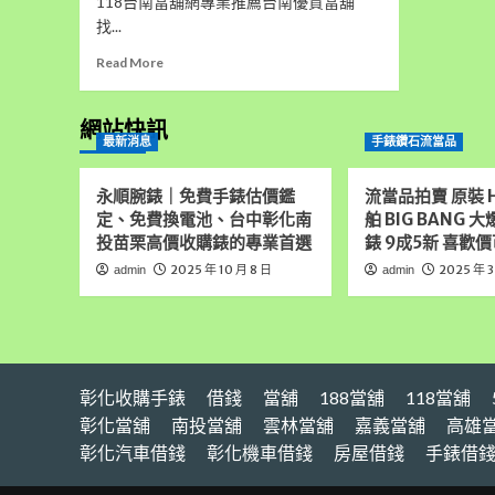
118台南當舖網專業推薦台南優質當舖
找...
Read
Read More
more
about
台
網站快訊
最新消息
手錶鑽石流當品
南
專
業
永順腕錶｜免費手錶估價鑑
流當品拍賣 原裝 H
當
定、免費換電池、台中彰化南
舶 BIG BANG 
舖
投苗栗高價收購錶的專業首選
錶 9成5新 喜歡價
網
專
2025 年 10 月 8 日
2025 年 3
admin
admin
業
推
薦
台
南
彰化收購手錶
當
借錢
當舖
188當舖
118當舖
舖
彰化當舖
南投當舖
雲林當舖
嘉義當舖
高雄
台
彰化汽車借錢
彰化機車借錢
房屋借錢
手錶借
南
汽