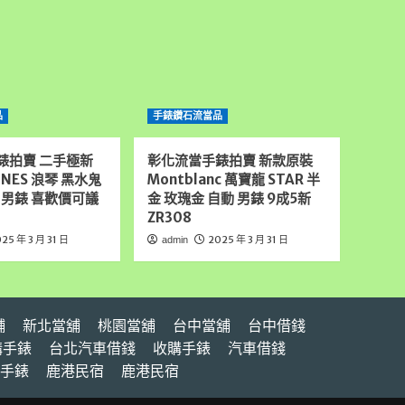
品
手錶鑽石流當品
錶拍賣 二手極新
彰化流當手錶拍賣 新款原裝
INES 浪琴 黑水鬼
Montblanc 萬寶龍 STAR 半
 男錶 喜歡價可議
金 玫瑰金 自動 男錶 9成5新
ZR308
25 年 3 月 31 日
2025 年 3 月 31 日
admin
舖
新北當舖
桃園當舖
台中當舖
台中借錢
購手錶
台北汽車借錢
收購手錶
汽車借錢
手錶
鹿港民宿
鹿港民宿