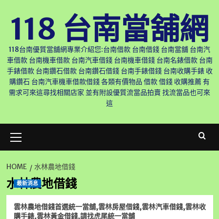
Skip
118 台南當舖網
to
content
118台南優質當舖網專業介紹您:台南借款 台南借錢 台南當舖 台南汽
車借款 台南機車借款 台南汽車借錢 台南機車借錢 台南名錶借款 台南
手錶借款 台南鑽石借款 台南鑽石借錢 台南手錶借錢 台南收購手錶 收
購鑽石 台南汽車機車借款借錢 各類有價物品 借款 借錢 收購推薦 有
需求可來這尋找相關店家 並有附設優質流當品拍賣 找流當品也可來
這
Primary
Menu
HOME
水林農地借錢
水林農地借錢
最新消息
雲林農地借錢首選統一當舖,雲林房屋借錢,雲林汽車借錢,雲林收
購手錶,雲林黃金借錢,請找虎尾統一當舖