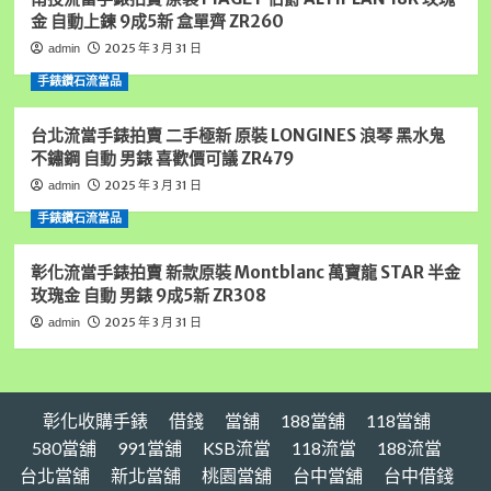
錢,
金 自動上鍊 9成5新 盒單齊 ZR260
雲
林
2025 年 3 月 31 日
admin
汽
手錶鑽石流當品
車
借
錢,
台北流當手錶拍賣 二手極新 原裝 LONGINES 浪琴 黑水鬼
雲
不鏽鋼 自動 男錶 喜歡價可議 ZR479
林
2025 年 3 月 31 日
admin
收
購
手錶鑽石流當品
手
錶,
彰化流當手錶拍賣 新款原裝 Montblanc 萬寶龍 STAR 半金
雲
玫瑰金 自動 男錶 9成5新 ZR308
林
黃
2025 年 3 月 31 日
admin
金
借
錢,
請
彰化收購手錶
借錢
當舖
188當舖
118當舖
找
虎
580當舖
991當舖
KSB流當
118流當
188流當
尾
台北當舖
新北當舖
桃園當舖
台中當舖
台中借錢
統