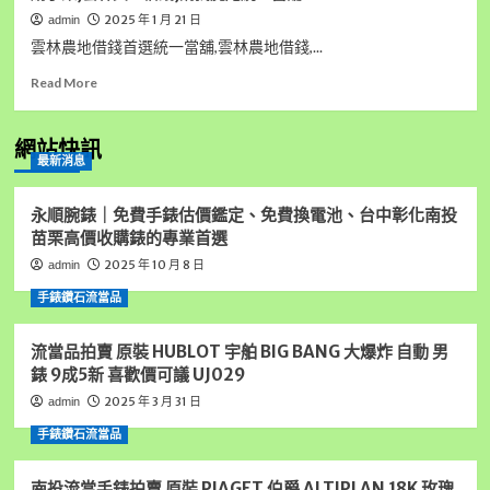
2025 年 1 月 21 日
admin
雲林農地借錢首選統一當舖,雲林農地借錢,...
Read
Read More
more
about
雲
網站快訊
最新消息
林
農
地
永順腕錶｜免費手錶估價鑑定、免費換電池、台中彰化南投
借
苗栗高價收購錶的專業首選
錢
2025 年 10 月 8 日
admin
首
選
手錶鑽石流當品
統
一
流當品拍賣 原裝 HUBLOT 宇舶 BIG BANG 大爆炸 自動 男
當
舖,
錶 9成5新 喜歡價可議 UJ029
雲
2025 年 3 月 31 日
admin
林
房
手錶鑽石流當品
屋
借
南投流當手錶拍賣 原裝 PIAGET 伯爵 ALTIPLAN 18K 玫瑰