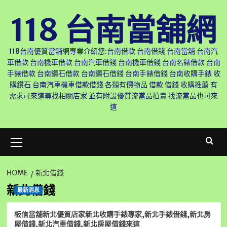
Skip
118 台南當舖網
to
content
118台南優質當舖網專業介紹您:台南借款 台南借錢 台南當舖 台南汽
車借款 台南機車借款 台南汽車借錢 台南機車借錢 台南名錶借款 台南
手錶借款 台南鑽石借款 台南鑽石借錢 台南手錶借錢 台南收購手錶 收
購鑽石 台南汽車機車借款借錢 各類有價物品 借款 借錢 收購推薦 有
需求可來這尋找相關店家 並有附設優質流當品拍賣 找流當品也可來
這
Primary
Menu
HOME
新北借錢
新北借錢
最新消息
板信當舖新北優質店家新北收購手錶專家,新北手錶借錢,新北房
屋借錢,新北汽車借錢,新北房屋借錢來這