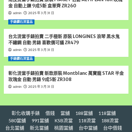
家,
金 自動上鍊 9成5新 盒單齊 ZR260
新
北
2025 年 3 月 31 日
admin
手
手錶鑽石流當品
錶
借
錢,
台北流當手錶拍賣 二手極新 原裝 LONGINES 浪琴 黑水鬼
新
不鏽鋼 自動 男錶 喜歡價可議 ZR479
北
2025 年 3 月 31 日
admin
房
屋
手錶鑽石流當品
借
錢,
彰化流當手錶拍賣 新款原裝 Montblanc 萬寶龍 STAR 半金
新
玫瑰金 自動 男錶 9成5新 ZR308
北
汽
2025 年 3 月 31 日
admin
車
借
錢,
新
彰化收購手錶
借錢
當舖
188當舖
118當舖
北
房
580當舖
991當舖
KSB流當
118流當
188流當
屋
台北當舖
新北當舖
桃園當舖
台中當舖
台中借錢
借