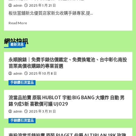
2025 年 1 月 21 日
admin
板信當舖新北優質店家新北收購手錶專家,提...
Read
Read More
more
about
板
網站快訊
最新消息
信
當
舖
永順腕錶｜免費手錶估價鑑定、免費換電池、台中彰化南投
新
苗栗高價收購錶的專業首選
北
2025 年 10 月 8 日
admin
優
質
手錶鑽石流當品
店
家
流當品拍賣 原裝 HUBLOT 宇舶 BIG BANG 大爆炸 自動 男
新
北
錶 9成5新 喜歡價可議 UJ029
收
2025 年 3 月 31 日
admin
購
手
手錶鑽石流當品
錶
專
南投流當手錶拍賣 原裝 PIAGET 伯爵 ALTIPLAN 18K 玫瑰