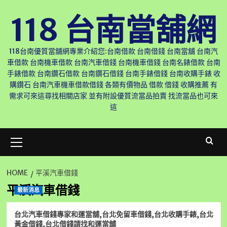
Skip
118 台南當舖網
to
content
118台南優質當舖網專業介紹您:台南借款 台南借錢 台南當舖 台南汽
車借款 台南機車借款 台南汽車借錢 台南機車借錢 台南名錶借款 台南
手錶借款 台南鑽石借款 台南鑽石借錢 台南手錶借錢 台南收購手錶 收
購鑽石 台南汽車機車借款借錢 各類有價物品 借款 借錢 收購推薦 有
需求可來這尋找相關店家 並有附設優質流當品拍賣 找流當品也可來
這
Primary
Menu
HOME
平溪汽車借錢
平溪汽車借錢
最新消息
台北汽車借錢專家和運當舖,台北免留車借錢,台北收購手錶,台北
黃金借錢,台北借錢請找和運當舖