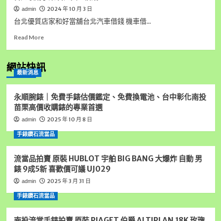
2024 年 10 月 3 日
admin
台北優質店家和好當舖台北汽車借錢 機車借...
Read
Read More
more
about
台
網站快訊
最新消息
北
優
質
永順腕錶｜免費手錶估價鑑定、免費換電池、台中彰化南投
店
苗栗高價收購錶的專業首選
家
2025 年 10 月 8 日
admin
和
好
手錶鑽石流當品
當
舖
流當品拍賣 原裝 HUBLOT 宇舶 BIG BANG 大爆炸 自動 男
專
業
錶 9成5新 喜歡價可議 UJ029
台
2025 年 3 月 31 日
admin
北
汽
手錶鑽石流當品
車
借
南投流當手錶拍賣 原裝 PIAGET 伯爵 ALTIPLAN 18K 玫瑰