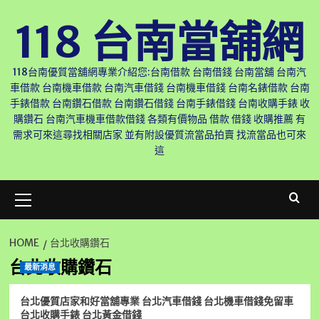
Skip
118 台南當舖網
to
content
118台南優質當舖網專業介紹您:台南借款 台南借錢 台南當舖 台南汽
車借款 台南機車借款 台南汽車借錢 台南機車借錢 台南名錶借款 台南
手錶借款 台南鑽石借款 台南鑽石借錢 台南手錶借錢 台南收購手錶 收
購鑽石 台南汽車機車借款借錢 各類有價物品 借款 借錢 收購推薦 有
需求可來這尋找相關店家 並有附設優質流當品拍賣 找流當品也可來
這
Primary
Menu
HOME
台北收購鑽石
台北收購鑽石
最新消息
台北優質店家和好當舖專業 台北汽車借錢 台北機車借錢免留車
台北收購手錶 台北黃金借錢