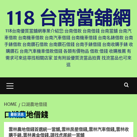
Skip
118 台南當舖網
to
content
118台南優質當舖網專業介紹您:台南借款 台南借錢 台南當舖 台南汽
車借款 台南機車借款 台南汽車借錢 台南機車借錢 台南名錶借款 台南
手錶借款 台南鑽石借款 台南鑽石借錢 台南手錶借錢 台南收購手錶 收
購鑽石 台南汽車機車借款借錢 各類有價物品 借款 借錢 收購推薦 有
需求可來這尋找相關店家 並有附設優質流當品拍賣 找流當品也可來
這
Primary
Menu
HOME
口湖農地借錢
口湖農地借錢
最新消息
雲林農地借錢首選統一當舖,雲林房屋借錢,雲林汽車借錢,雲林收
購手錶,雲林黃金借錢,請找虎尾統一當舖