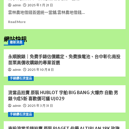
2025 年 1 月 21 日
admin
雲林農地借錢首選統一當舖,雲林農地借錢,...
Read
Read More
more
about
雲
網站快訊
最新消息
林
農
地
永順腕錶｜免費手錶估價鑑定、免費換電池、台中彰化南投
借
苗栗高價收購錶的專業首選
錢
2025 年 10 月 8 日
admin
首
選
手錶鑽石流當品
統
一
流當品拍賣 原裝 HUBLOT 宇舶 BIG BANG 大爆炸 自動 男
當
舖,
錶 9成5新 喜歡價可議 UJ029
雲
2025 年 3 月 31 日
admin
林
房
手錶鑽石流當品
屋
借
南投流當手錶拍賣 原裝 PIAGET 伯爵 ALTIPLAN 18K 玫瑰