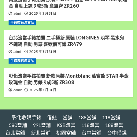
錢,
金 自動上鍊 9成5新 盒單齊 ZR260
雲
林
2025 年 3 月 31 日
admin
汽
手錶鑽石流當品
車
借
錢,
台北流當手錶拍賣 二手極新 原裝 LONGINES 浪琴 黑水鬼
雲
不鏽鋼 自動 男錶 喜歡價可議 ZR479
林
2025 年 3 月 31 日
admin
收
購
手錶鑽石流當品
手
錶,
彰化流當手錶拍賣 新款原裝 Montblanc 萬寶龍 STAR 半金
雲
玫瑰金 自動 男錶 9成5新 ZR308
林
黃
2025 年 3 月 31 日
admin
金
借
錢,
請
彰化收購手錶
借錢
當舖
188當舖
118當舖
找
虎
580當舖
991當舖
KSB流當
118流當
188流當
尾
台北當舖
新北當舖
桃園當舖
台中當舖
台中借錢
統