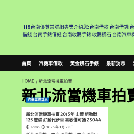
Skip
to
content
118台南優質當舖網專業介紹您:台南借款 台南借錢 
借錢 台南手錶借錢 台南收購手錶 收購鑽石 台南汽車
首頁
汽機車借款
黃金鑽石手錶
最新消息
HOME
新北流當機車拍賣
新北流當機車拍
汽機車流當品
新北流當機車拍賣 2015年 山葉 新勁戰
125 雙碟 好騎代步車 喜歡價可議 ZS044
2025 年 3 月 29 日
admin