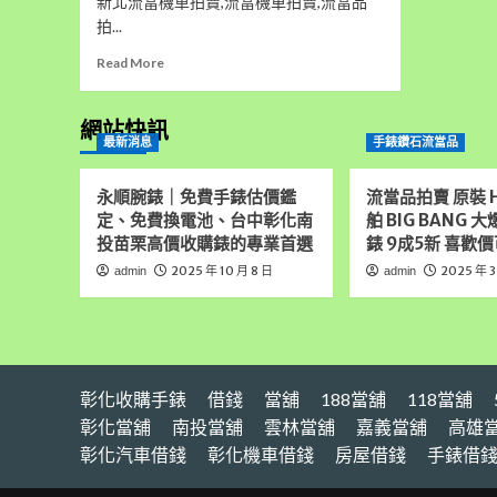
新北流當機車拍賣,流當機車拍賣,流當品
拍...
Read
Read More
more
about
新
網站快訊
最新消息
手錶鑽石流當品
北
流
當
永順腕錶｜免費手錶估價鑑
流當品拍賣 原裝 H
機
定、免費換電池、台中彰化南
舶 BIG BANG 
車
投苗栗高價收購錶的專業首選
錶 9成5新 喜歡價
拍
賣
2025 年 10 月 8 日
2025 年 3
admin
admin
2015
年
山
葉
新
彰化收購手錶
勁
借錢
當舖
188當舖
118當舖
戰
彰化當舖
南投當舖
雲林當舖
嘉義當舖
高雄
125
彰化汽車借錢
彰化機車借錢
房屋借錢
手錶借
雙
碟