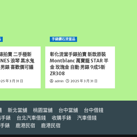
品
手錶鑽石流當品
錶拍賣 二手極新
彰化流當手錶拍賣 新款原裝
INES 浪琴 黑水鬼
Montblanc 萬寶龍 STAR 半
 男錶 喜歡價可議
金 玫瑰金 自動 男錶 9成5新
ZR308
25 年 3 月 31 日
2025 年 3 月 31 日
admin
舖
新北當舖
桃園當舖
台中當舖
台中借錢
購手錶
台北汽車借錢
收購手錶
汽車借錢
手錶
鹿港民宿
鹿港民宿