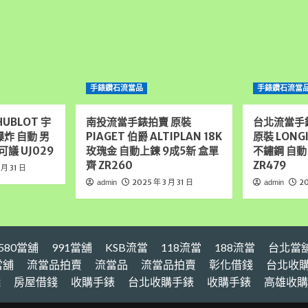
手錶鑽石流當品
手錶鑽石流當
UBLOT 宇
南投流當手錶拍賣 原裝
台北流當手
大爆炸 自動 男
PIAGET 伯爵 ALTIPLAN 18K
原裝 LONG
可議 UJ029
玫瑰金 自動上鍊 9成5新 盒單
不鏽鋼 自動
齊 ZR260
ZR479
 月 31 日
2025 年 3 月 31 日
20
admin
admin
580當舖
991當舖
KSB流當
118流當
188流當
台北當
當舖
流當品拍賣
流當品
流當品拍賣
彰化借錢
台北收
錢
房屋借錢
收購手錶
台北收購手錶
收購手錶
高雄收購