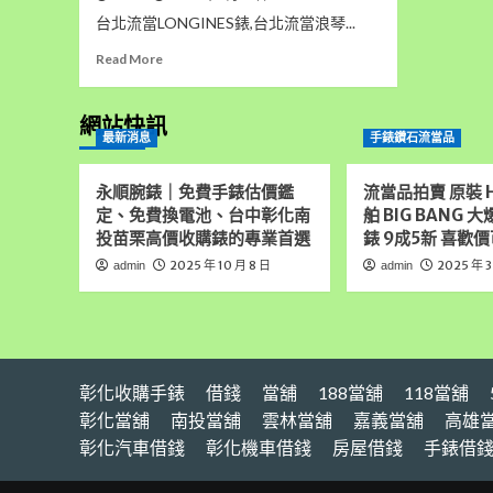
台北流當LONGINES錶,台北流當浪琴...
Read
Read More
more
about
台
網站快訊
最新消息
手錶鑽石流當品
北
流
當
永順腕錶｜免費手錶估價鑑
流當品拍賣 原裝 H
手
定、免費換電池、台中彰化南
舶 BIG BANG 
錶
投苗栗高價收購錶的專業首選
錶 9成5新 喜歡價
拍
賣
2025 年 10 月 8 日
2025 年 3
admin
admin
二
手
極
新
原
彰化收購手錶
裝
借錢
當舖
188當舖
118當舖
LONGINES
彰化當舖
南投當舖
雲林當舖
嘉義當舖
高雄
浪
彰化汽車借錢
彰化機車借錢
房屋借錢
手錶借
琴
黑