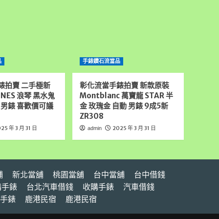
品
手錶鑽石流當品
錶拍賣 二手極新
彰化流當手錶拍賣 新款原裝
INES 浪琴 黑水鬼
Montblanc 萬寶龍 STAR 半
 男錶 喜歡價可議
金 玫瑰金 自動 男錶 9成5新
ZR308
25 年 3 月 31 日
2025 年 3 月 31 日
admin
舖
新北當舖
桃園當舖
台中當舖
台中借錢
購手錶
台北汽車借錢
收購手錶
汽車借錢
手錶
鹿港民宿
鹿港民宿