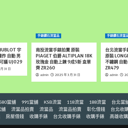
手錶鑽石流當品
手錶鑽石流當
UBLOT 宇
南投流當手錶拍賣 原裝
台北流當手
大爆炸 自動 男
PIAGET 伯爵 ALTIPLAN 18K
原裝 LONG
可議 UJ029
玫瑰金 自動上鍊 9成5新 盒單
不鏽鋼 自動
齊 ZR260
ZR479
 月 31 日
2025 年 3 月 31 日
20
admin
admin
580當舖
991當舖
KSB流當
118流當
188流當
台北當
當舖
流當品拍賣
流當品
流當品拍賣
彰化借錢
台北收
錢
房屋借錢
收購手錶
台北收購手錶
收購手錶
高雄收購