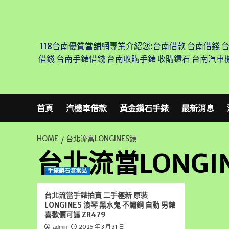
Skip
to
content
118台南優質當舖網專業介紹您:台南借款 台南借錢 
借錢 台南手錶借錢 台南收購手錶 收購鑽石 台南汽車
首頁
汽機車借款
黃金鑽石手錶
最新消息
HOME
台北流當LONGINES錶
台北流當LONGI
手錶鑽石流當品
台北流當手錶拍賣 二手極新 原裝
LONGINES 浪琴 黑水鬼 不鏽鋼 自動 男錶
喜歡價可議 ZR479
2025 年 3 月 31 日
admin